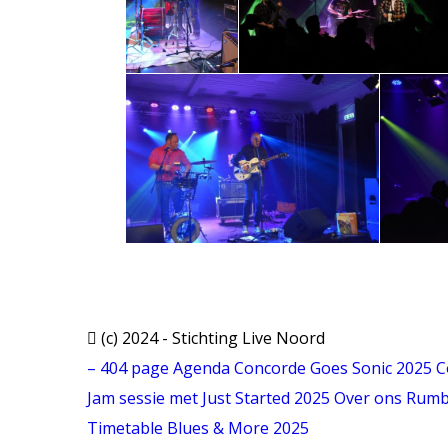
(c) 2024 - Stichting Live Noord
–
404 page
Agenda
Concorde Goes Sonic 2025
C
Jam sessie met Just Started 2025
Over ons
Rumb
Timetable Blues & More 2025