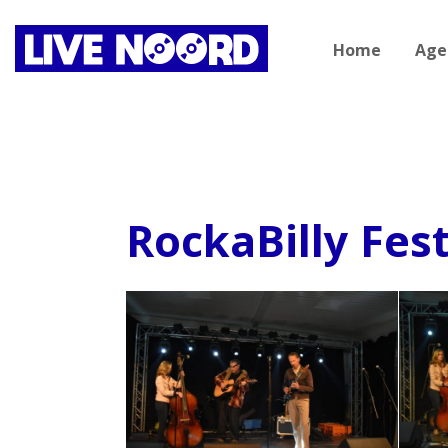
Home
Age
RockaBilly Fest