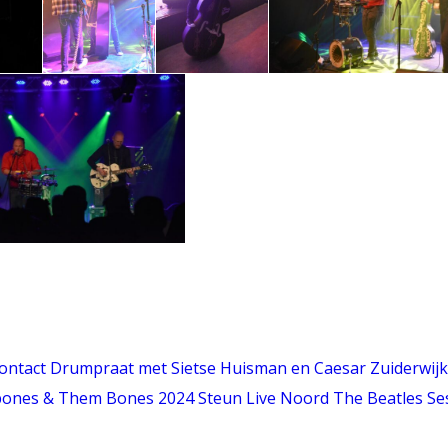
ontact
Drumpraat met Sietse Huisman en Caesar Zuiderwijk
ones & Them Bones 2024
Steun Live Noord
The Beatles Se